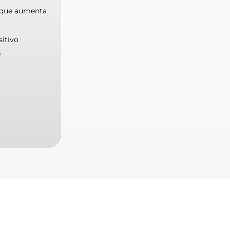
a que aumenta
sitivo
e