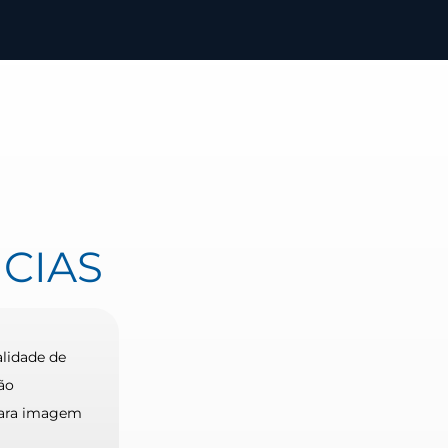
CIAS
alidade de
ão
ara imagem